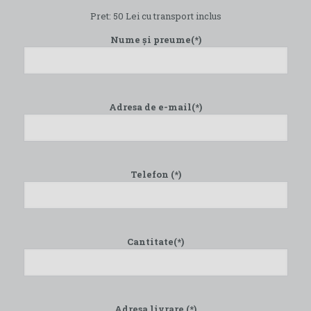
Pret: 50 Lei cu transport inclus
Nume și preume(*)
Adresa de e-mail(*)
Telefon (*)
Cantitate(*)
Adresa livrare (*)