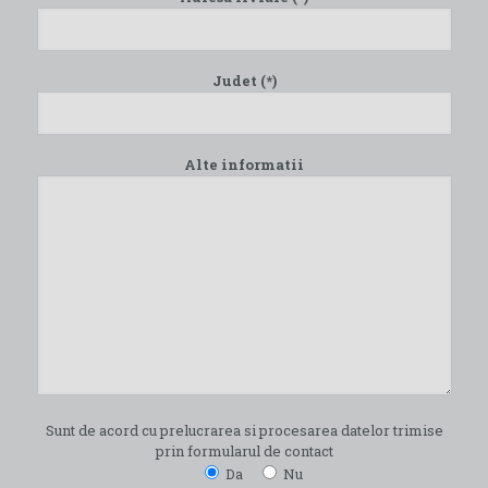
Judet (*)
Alte informatii
Sunt de acord cu prelucrarea si procesarea datelor trimise
prin formularul de contact
Da
Nu