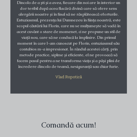
Dincolo de a ști și a avea, fiecare din noi are în interior un
dor teribil după acea flacără divină care să ofere sens
alergării noastre și în final să ne răsplătească eforturile.
Entuziasmul, prezența lui Dumnezeu în ființa noastră, este
scopul căutării lui Florin, care nu se mulțumește să vadă în
acest cuvânt o stare de momenet, ci ne propune un stil de
viață nou, care să ne conducă la împlinire. Din primul
moment în care l-am cunoscut pe Florin, entuziasmul său
contabios m-a impresionat. În rândul acestei cărți, prin
metode practice, siplme și eficiente, el ne provoacă să
facem pasul pentru a ne transforma viața și a păși plini de
încredere dincolo de teamă, nesiguranță sau chiar furie.
Vlad Ropotică
Comandă acum!