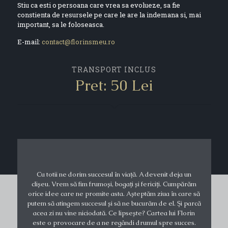
Stiu ca esti o persoana care vrea sa evolueze, sa fie
constienta de resursele pe care le are la indemana si, mai
important, sa le foloseasca.
E-mail:
contact@florinsmeu.ro
TRANSPORT INCLUS
Pret: 50 Lei
Cu totii ne dorim succesul în viață. A devenit deja un
clișeu. Vrem să fim frumoși, bogați și fericiți. Cumpărăm
orice idee care ne promite asta. Așteptăm ziua în care să
putem să atingem succesul și să ne bucurăm de el. Și parcă
acea zi nu vine niciodată. Ce lipsește? Cartea lui Florin
este o provocare de a ne regândi drumul spre succes.